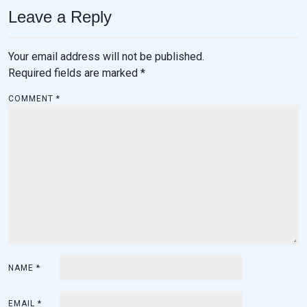
t
Leave a Reply
n
a
Your email address will not be published.
v
Required fields are marked
*
i
COMMENT
*
g
a
t
i
o
n
NAME
*
EMAIL
*