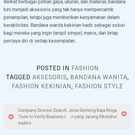
Berkat berbagai pilihan gaya, ukuran, dan material, bandana
kini menjadi aksesoris yang tak hanya mempercantik
penampilan, tetapi juga memberikan kenyamanan dalam
beraktivitas. Bandana wanita kekinian hadir sebagai solusi
bagi mereka yang ingin tampil simpel, manis, dan tetap
percaya diri di setiap kesempatan.
POSTED IN
FASHION
TAGGED
AKSESORIS
,
BANDANA WANITA
,
FASHION KEKINIAN
,
FASHION STYLE
P
Company Director Search
Jenis Genteng Baja Ringa
Tools to Verify Business L
n yang Jarang Diketahui
o
eaders
s