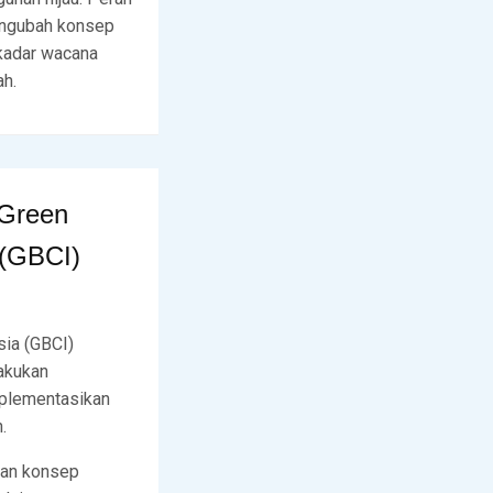
 mengubah konsep
kadar wacana
ah.
 Green
 (GBCI)
sia (GBCI)
akukan
mplementasikan
.
kan konsep