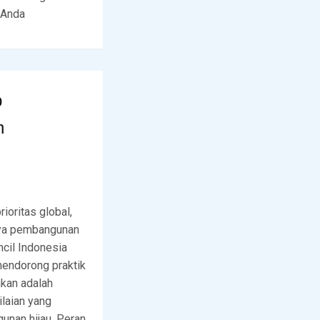
 Anda
p
n
oritas global,
nya pembangunan
cil Indonesia
mendorong praktik
akan adalah
ilaian yang
unan hijau. Peran