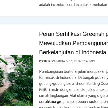
adalah investasi cerdas untuk kesehatan
Peran Sertifikasi Greenshi
Mewujudkan Pembanguna
Berkelanjutan di Indonesia
POSTED ON
JANUARY 16, 2026
BY
ADMIN
Pembangunan berkelanjutan merupakan pri
termasuk di Indonesia. Di tengah pesat
gedung-gedung baru, Green Building Coun
(GBCI) hadir dengan standar jelas untuk 
ramah lingkungan. Alat utama yang digun
sertifikasi greenship
, sebuah sistem pen
menjadi tolok ukur guna mewujudkan bang