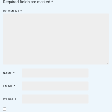
v
Required fields are marked
*
i
COMMENT
*
g
a
t
i
o
n
NAME
*
EMAIL
*
WEBSITE