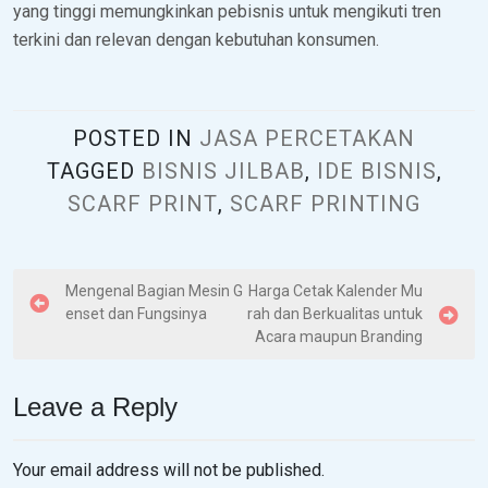
yang tinggi memungkinkan pebisnis untuk mengikuti tren
terkini dan relevan dengan kebutuhan konsumen.
POSTED IN
JASA PERCETAKAN
TAGGED
BISNIS JILBAB
,
IDE BISNIS
,
SCARF PRINT
,
SCARF PRINTING
P
Mengenal Bagian Mesin G
Harga Cetak Kalender Mu
enset dan Fungsinya
rah dan Berkualitas untuk
o
Acara maupun Branding
s
t
Leave a Reply
n
a
Your email address will not be published.