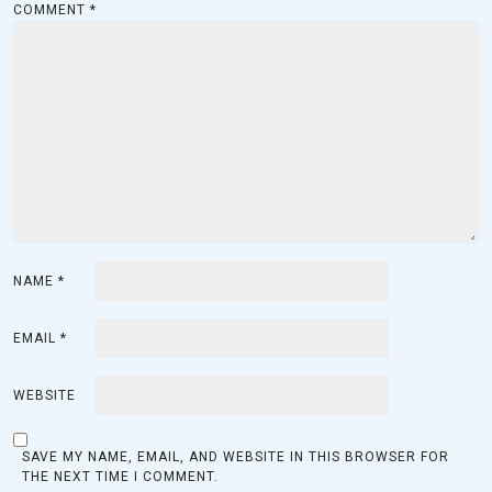
COMMENT
*
g
a
t
i
o
n
NAME
*
EMAIL
*
WEBSITE
SAVE MY NAME, EMAIL, AND WEBSITE IN THIS BROWSER FOR
THE NEXT TIME I COMMENT.