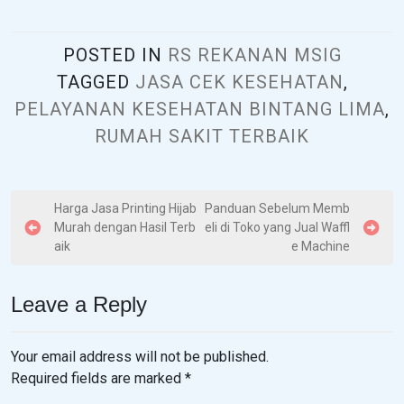
POSTED IN
RS REKANAN MSIG
TAGGED
JASA CEK KESEHATAN
,
PELAYANAN KESEHATAN BINTANG LIMA
,
RUMAH SAKIT TERBAIK
P
Harga Jasa Printing Hijab
Panduan Sebelum Memb
Murah dengan Hasil Terb
eli di Toko yang Jual Waffl
o
aik
e Machine
s
t
Leave a Reply
n
a
Your email address will not be published.
v
Required fields are marked
*
i