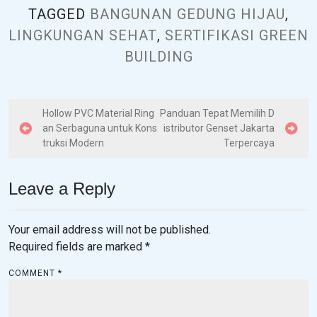
TAGGED
BANGUNAN GEDUNG HIJAU
,
LINGKUNGAN SEHAT
,
SERTIFIKASI GREEN
BUILDING
P
Hollow PVC Material Ring
Panduan Tepat Memilih D
an Serbaguna untuk Kons
istributor Genset Jakarta
o
truksi Modern
Terpercaya
s
t
Leave a Reply
n
a
Your email address will not be published.
v
Required fields are marked
*
i
COMMENT
*
g
a