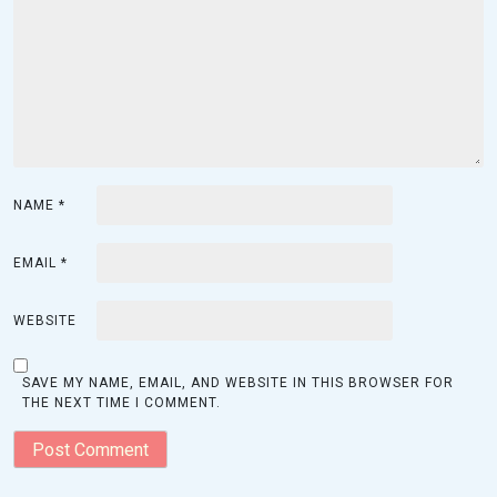
t
i
o
n
NAME
*
EMAIL
*
WEBSITE
SAVE MY NAME, EMAIL, AND WEBSITE IN THIS BROWSER FOR
THE NEXT TIME I COMMENT.