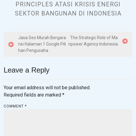
PRINCIPLES ATASI KRISIS ENERGI
SEKTOR BANGUNAN DI INDONESIA
P
Jasa Seo Murah Bergara
The Strategic Role of Ma
nsi Halaman 1 Google Pili
npower Agency Indonesia
o
han Pengusaha
s
t
Leave a Reply
n
a
Your email address will not be published.
v
Required fields are marked
*
i
COMMENT
*
g
a
t