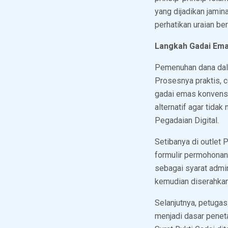
yang dijadikan jami
perhatikan uraian ber
Langkah Gadai Ema
Pemenuhan dana dala
Prosesnya praktis, 
gadai emas konvensi
alternatif agar tidak
Pegadaian Digital.
Setibanya di outlet 
formulir permohonan d
sebagai syarat admin
kemudian diserahka
Selanjutnya, petuga
menjadi dasar peneta