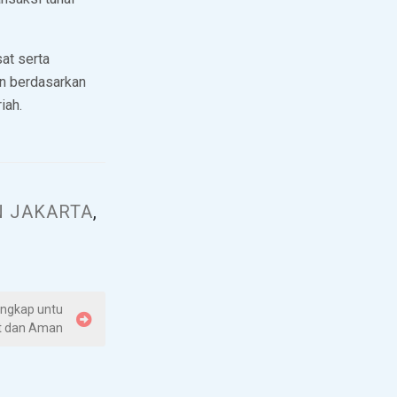
at serta
an berdasarkan
iah.
N JAKARTA
,
engkap untu
t dan Aman