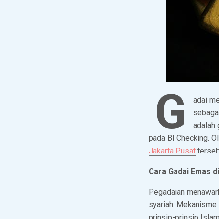
G
adai m
sebagai
adalah 
pada BI Checking. O
Jakarta Pusat
terseb
Cara Gadai Emas d
Pegadaian menawark
syariah. Mekanisme 
prinsip-prinsip Isla