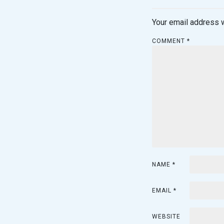
t
Your email address w
n
COMMENT
*
a
v
i
g
a
t
i
NAME
*
o
EMAIL
*
n
WEBSITE