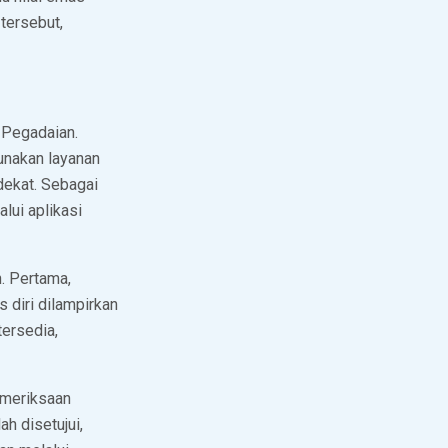
tersebut,
 Pegadaian.
unakan layanan
dekat. Sebagai
alui aplikasi
n. Pertama,
s diri dilampirkan
tersedia,
emeriksaan
h disetujui,