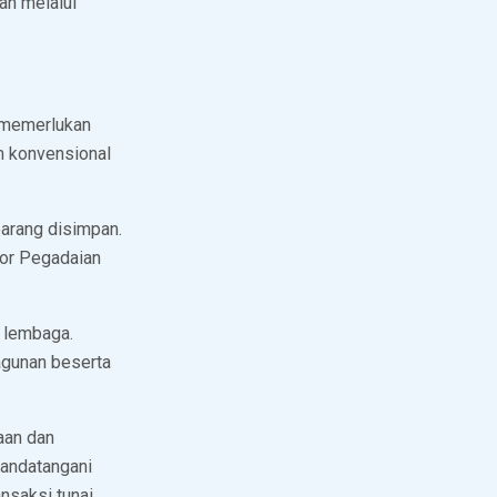
an melalui
g memerlukan
m konvensional
barang disimpan.
or Pegadaian
 lembaga.
 agunan beserta
aan dan
nandatangani
ansaksi tunai