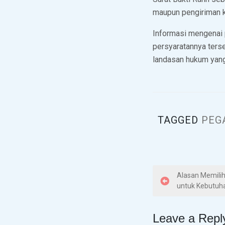
maupun pengiriman ke
Informasi mengenai 
persyaratannya ters
landasan hukum yang
TAGGED
PEG
P
Alasan Memilih
untuk Kebutuh
o
s
Leave a Repl