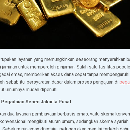
erupakan layanan yang memungkinkan seseorang menyerahkan bar
 jaminan untuk memperoleh pinjaman. Salah satu fasilitas popul
gadai emas, memberikan akses dana cepat tanpa mempengaruhi r
leh sebab itu, persyaratan dasar dalam proses pengajuan di
pega
ut umumnya mudah dipenuhi.
i Pegadaian Senen Jakarta Pusat
an dua layanan pembiayaan berbasis emas, yaitu skema konven
konvensional mengikuti aturan umum, sedangkan skema syariah
m. Sebelum pinjaman disetujui, petugas akan menilai terlebih dahu