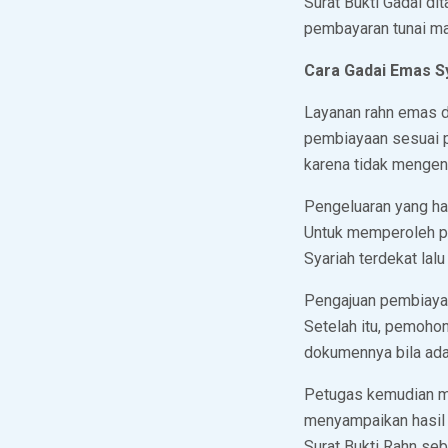
Surat Bukti Gadai di
pembayaran tunai m
Cara Gadai Emas S
Layanan rahn emas d
pembiayaan sesuai p
karena tidak mengen
Pengeluaran yang ha
Untuk memperoleh p
Syariah terdekat lal
Pengajuan pembiayaa
Setelah itu, pemohon
dokumennya bila ada
Petugas kemudian me
menyampaikan hasil 
Surat Bukti Rahn seb