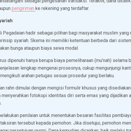
tandatangani sebagai pengesahan transaksi. Terakhir, dana dicairk
aupun
pengiriman
ke rekening yang terdaftar.
yariah
i Pegadaian hadir sebagai pilihan bagi masyarakat muslim yan
rinsip syariah. Skema ini memiliki ketentuan berbeda dari siste
akan bunga ataupun biaya sewa modal.
rus dipenuhi hanya berupa biaya pemeliharaan (mu’nah) selama 
enjelasan lengkap mengenai prosesnya, cukup mengunjungi kant
u mengikuti arahan petugas sesuai prosedur yang berlaku.
n rahn dimulai dengan mengisi formulir khusus yang disediakan
 menyerahkan fotokopi identitas diri serta emas yang dijadikan
.
lakukan penilaian untuk menentukan besaran fasilitas pembiay
taksiran tersebut kepada pemohon. Jika disetujui, pemohon me
agai persetujuan resmi. Dana kemudian dicairkan, baik melalui tr