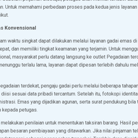
nan. Untuk memahami perbedaan proses pada kedua jenis layanan 
ikut.
s Konvensional
m waktu singkat dapat dilakukan melalui layanan gadai emas di
cepat, dan memiliki tingkat keamanan yang terjamin. Untuk mengg
onal, masyarakat perlu datang langsung ke outlet Pegadaian ter
 menunggu terlalu lama, layanan dapat dipesan terlebih dahulu mel
Pegadaian terdekat, pengaju gadai perlu melalui beberapa tahapa
iisi sesuai data pribadi tercantum. Setelah itu, fotokopi identita
istrasi. Emas yang dijadikan agunan, serta surat pendukung bila 
n kepada petugas.
s melakukan penilaian untuk menentukan taksiran barang. Hasil p
pan besaran pembiayaan yang ditawarkan. Jika nilai pinjaman tela