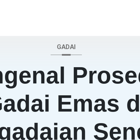
GADAI
genal Prose
adai Emas d
gadaian Sen