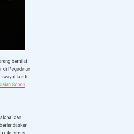
ang bernilai
er di Pegadaian
iwayat kredit
daian Senen
sional dan
 berlandaskan
lu nilai emas