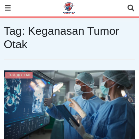
Skip
to
content
Tag:
Keganasan Tumor
Otak
TUMOR OTAK