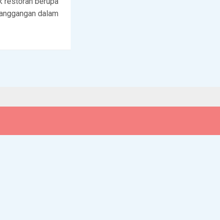
k restoran berupa
panggangan dalam