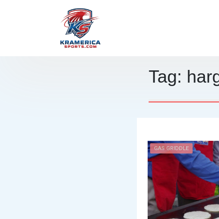
Skip
to
content
Kamerica Sports
Tag:
harg
GAS GRIDDLE