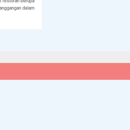
k restoran berupa
panggangan dalam